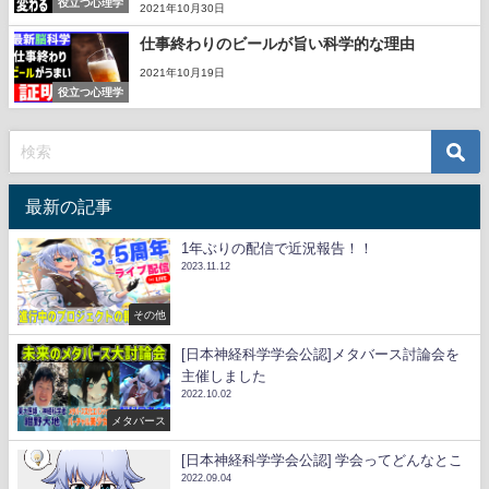
役立つ心理学
2021年10月30日
仕事終わりのビールが旨い科学的な理由
2021年10月19日
役立つ心理学
最新の記事
1年ぶりの配信で近況報告！！
2023.11.12
その他
[日本神経科学学会公認]メタバース討論会を
主催しました
2022.10.02
メタバース
[日本神経科学学会公認] 学会ってどんなとこ
2022.09.04