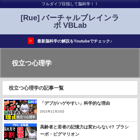
フルダイブ目指して脳科学！！
[Rue] バーチャルブレインラ
ボ VBLab
最新脳科学の解説をYoutubeでチェック♪
▷
役立つ心理学
役立つ心理学の記事一覧
「デブがハゲやすい」科学的な理由
2021年11月10日
役立つ心理学
高齢者と若者の記憶力は変わらない!? プラシ
ーボ・ピグマリオン