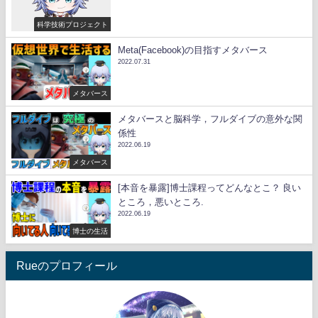
科学技術プロジェクト
Meta(Facebook)の目指すメタバース
2022.07.31
メタバース
メタバースと脳科学，フルダイブの意外な関
係性
2022.06.19
メタバース
[本音を暴露]博士課程ってどんなとこ？ 良い
ところ，悪いところ.
2022.06.19
博士の生活
Rueのプロフィール