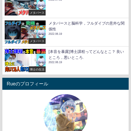
メタバース
メタバースと脳科学，フルダイブの意外な関
係性
2022.06.19
メタバース
[本音を暴露]博士課程ってどんなとこ？ 良い
ところ，悪いところ.
2022.06.19
博士の生活
Rueのプロフィール