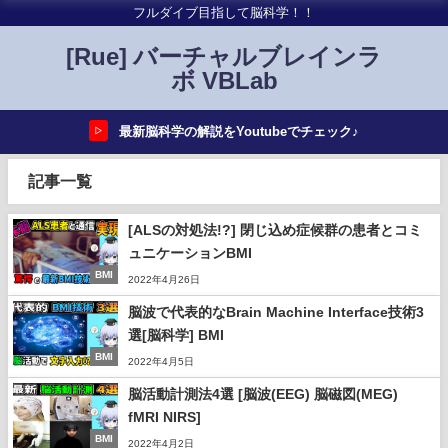
フルダイブ目指して脳科学！！
[Rue] バーチャルブレインラ
ボ VBLab
最新脳科学の解説をYoutubeでチェック♪
▷
記事一覧
[ALSの対処法!?] 閉じ込め症候群の患者とコミ
ュニケーションBMI
BMI
2022年4月26日
脳波で代表的なBrain Machine Interface技術3
選[脳科学] BMI
BMI
2022年4月5日
脳活動計測法4選 [脳波(EEG) 脳磁図(MEG)
fMRI NIRS]
BMI
2022年4月2日