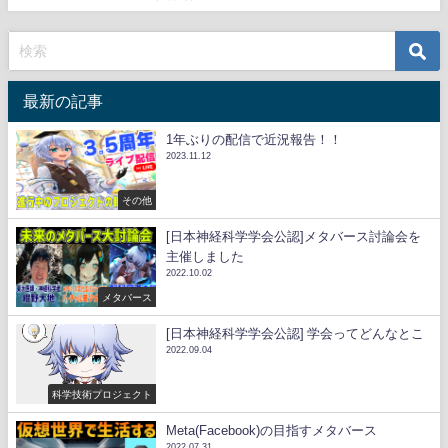
最新の記事
1年ぶりの配信で近況報告！！
2023.11.12
その他
[日本神経科学学会公認]メタバース討論会を
主催しました
2022.10.02
メタバース
[日本神経科学学会公認] 学会ってどんなとこ
2022.09.04
科学技術プロジェクト
Meta(Facebook)の目指すメタバース
2022.07.31