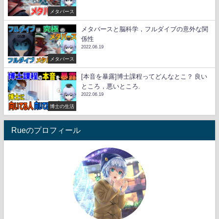
メタバース
メタバースと脳科学，フルダイブの意外な関
係性
2022.06.19
メタバース
[本音を暴露]博士課程ってどんなとこ？ 良い
ところ，悪いところ.
2022.06.19
博士の生活
Rueのプロフィール