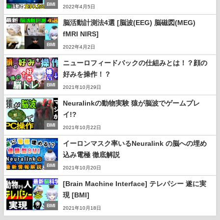
BMI
2022年4月5日
脳活動計測法4選 [脳波(EEG) 脳磁図(MEG)
fMRI NIRS]
BMI
2022年4月2日
ニューロフィードバックの仕組みとは！？顔の
好みを操作！？
BMI
2021年10月29日
Neuralinkの動物実験 猿が脳波でゲームプレ
イ!?
BMI
2021年10月22日
イーロンマスク率いるNeuralink の脳への埋め
込み電極 徹底解説
BMI
2021年10月20日
[Brain Machine Interface] テレパシー 遂に実
現 [BMI]
BMI
2021年10月18日