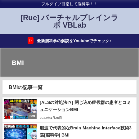
フルダイブ目指して脳科学！！
[Rue] バーチャルブレインラ
ボ VBLab
最新脳科学の解説をYoutubeでチェック♪
▷
BMI
BMIの記事一覧
[ALSの対処法!?] 閉じ込め症候群の患者とコミ
ュニケーションBMI
BMI
2022年4月26日
脳波で代表的なBrain Machine Interface技術3
選[脳科学] BMI