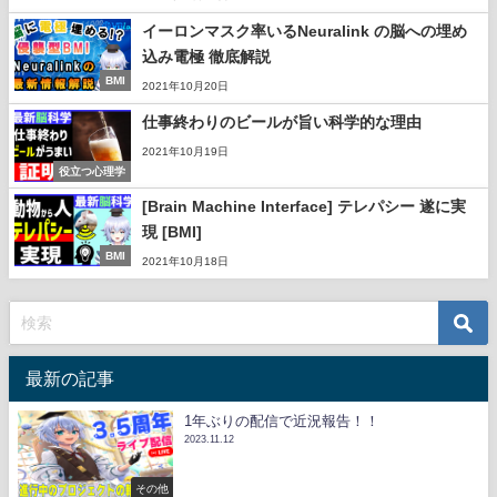
イーロンマスク率いるNeuralink の脳への埋め
込み電極 徹底解説
BMI
2021年10月20日
仕事終わりのビールが旨い科学的な理由
2021年10月19日
役立つ心理学
[Brain Machine Interface] テレパシー 遂に実
現 [BMI]
BMI
2021年10月18日
最新の記事
1年ぶりの配信で近況報告！！
2023.11.12
その他