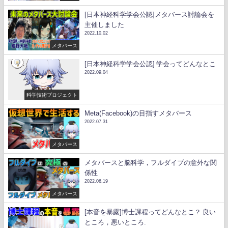
[日本神経科学学会公認]メタバース討論会を
主催しました
2022.10.02
メタバース
[日本神経科学学会公認] 学会ってどんなとこ
2022.09.04
科学技術プロジェクト
Meta(Facebook)の目指すメタバース
2022.07.31
メタバース
メタバースと脳科学，フルダイブの意外な関
係性
2022.06.19
メタバース
[本音を暴露]博士課程ってどんなとこ？ 良い
ところ，悪いところ.