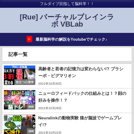
フルダイブ目指して脳科学！！
[Rue] バーチャルブレインラ
ボ VBLab
最新脳科学の解説をYoutubeでチェック♪
▷
記事一覧
高齢者と若者の記憶力は変わらない!? プラシ
ーボ・ピグマリオン
役立つ心理学
2021年10月30日
ニューロフィードバックの仕組みとは！？顔の
好みを操作！？
BMI
2021年10月29日
Neuralinkの動物実験 猿が脳波でゲームプレ
イ!?
BMI
2021年10月22日