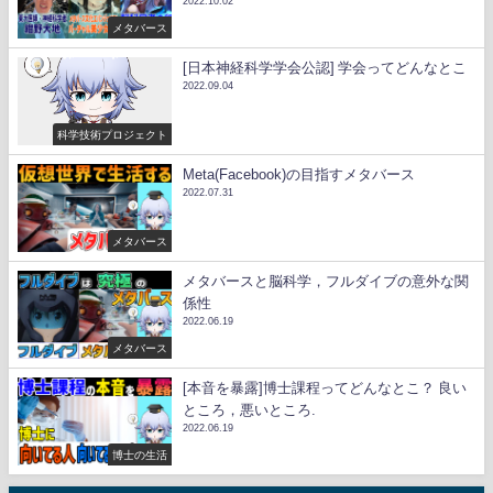
2022.10.02
メタバース
[日本神経科学学会公認] 学会ってどんなとこ
2022.09.04
科学技術プロジェクト
Meta(Facebook)の目指すメタバース
2022.07.31
メタバース
メタバースと脳科学，フルダイブの意外な関
係性
2022.06.19
メタバース
[本音を暴露]博士課程ってどんなとこ？ 良い
ところ，悪いところ.
2022.06.19
博士の生活