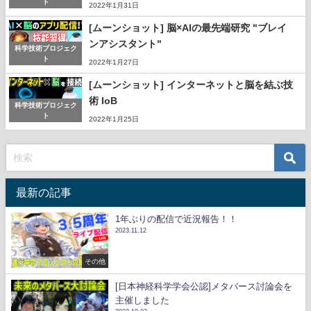
ト
2022年1月31日
[ムーンショット] 脳×AIの最先端研究 "ブレイ
ンアシスタント"
科学技術プロジェク
ト
2022年1月27日
[ムーンショット] インターネットと脳を結ぶ技
術 IoB
科学技術プロジェク
ト
2022年1月25日
最新の記事
1年ぶりの配信で近況報告！！
2023.11.12
その他
[日本神経科学学会公認]メタバース討論会を
主催しました