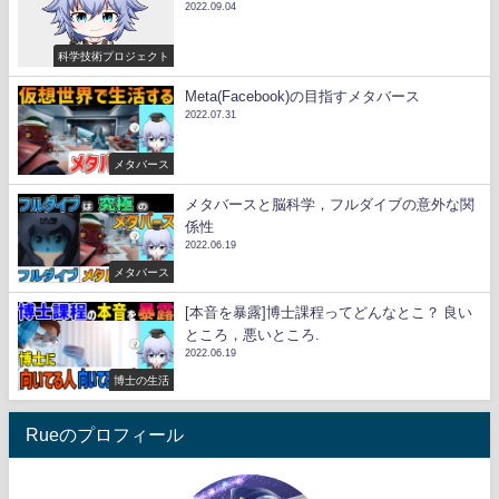
2022.09.04
科学技術プロジェクト
Meta(Facebook)の目指すメタバース
2022.07.31
メタバース
メタバースと脳科学，フルダイブの意外な関
係性
2022.06.19
メタバース
[本音を暴露]博士課程ってどんなとこ？ 良い
ところ，悪いところ.
2022.06.19
博士の生活
Rueのプロフィール