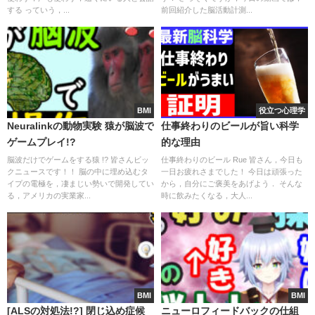
する っていう，...
前回紹介した脳活動計測...
BMI
役立つ心理学
Neuralinkの動物実験 猿が脳波で
仕事終わりのビールが旨い科学
ゲームプレイ!?
的な理由
脳波だけでゲームをする猿 !? 皆さんビッ
仕事終わりのビール Rue 皆さん，今日も
クニュースです！！ 脳の中に埋め込むタ
一日お疲れさまでした！ 今日は頑張った
イプの電極を，凄まじい勢いで開発してい
から，自分にご褒美をあげよう． そんな
る，アメリカの実業家...
時に飲みたくなる，大人...
BMI
BMI
[ALSの対処法!?] 閉じ込め症候
ニューロフィードバックの仕組