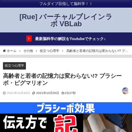
フルダイブ目指して脳科学！！
[Rue] バーチャルブレインラ
ボ VBLab
最新脳科学の解説をYoutubeでチェック♪
▷
ホーム
その他
役立つ心理学
高齢者と若者の記憶力は変わらない!? プラ
シーボ・ピグマリオン
役立つ心理学
高齢者と若者の記憶力は変わらない!? プラシー
ボ・ピグマリオン
2021年10月30日
2021年10月30日
2分27秒