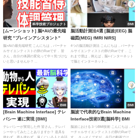
科学技術プロジェクト
BMI
[ムーンショット] 脳×AIの最先端
脳活動計測法4選 [脳波(EEG) 脳
研究 "ブレインアシスタント"
磁図(MEG) fMRI NIRS]
脳×AIの最先端研究 こんにちは，バーチャ
4つの脳活動計測法 こんにちは，バーチャ
ルサイエンティストの卵のRueです． 皆
ルサイエンティストの卵のRueです． こ
さん，自分の体調の変化って中々気づけな
れまで僕は，例えば，脳×インターネット
いと思いませんか？ ...
で脳とインターネット...
BMI
BMI
[Brain Machine Interface] テレ
脳波で代表的なBrain Machine
パシー 遂に実現 [BMI]
Interface技術3選[脳科学] BMI
テレパシーが実現した件 皆さん，テレパ
脳波における３つBMI技術 こんにちは，バ
シーやってみたことありますか？ 道具を
ーチャルサイエンティストの卵のRueで
使わず，声も使わず，遠くにいる人と会話
す． さっそくですが，今日の動画では，