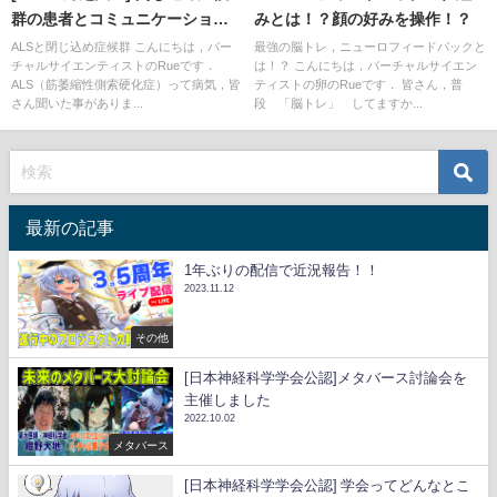
群の患者とコミュニケーション
みとは！？顔の好みを操作！？
BMI
ALSと閉じ込め症候群 こんにちは，バー
最強の脳トレ，ニューロフィードバックと
チャルサイエンティストのRueです．
は！？ こんにちは，バーチャルサイエン
ALS（筋萎縮性側索硬化症）って病気，皆
ティストの卵のRueです． 皆さん，普
さん聞いた事がありま...
段 「脳トレ」 してますか...
最新の記事
1年ぶりの配信で近況報告！！
2023.11.12
その他
[日本神経科学学会公認]メタバース討論会を
主催しました
2022.10.02
メタバース
[日本神経科学学会公認] 学会ってどんなとこ