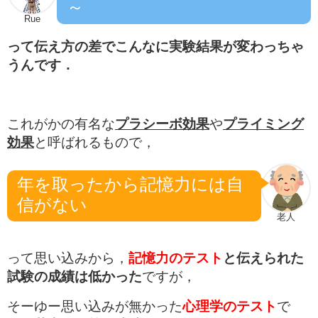
～
Rue
って伝え方の差でこんなに実験結果が変わっちゃ
うんです．
これがかの有名な
プラシーボ効果
や
プライミング
効果
と呼ばれるもので，
年を取ったから記憶力には自
信がない
老人
って思い込みから，
記憶力のテスト
と伝えられた
試験の成績は低かった
ですが，
そーゆー思い込みが無かった
心理学のテスト
で