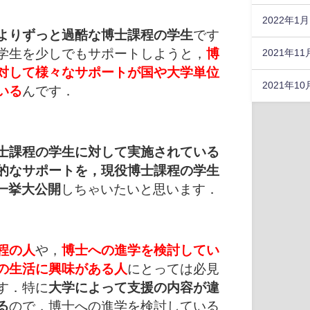
も... 色んな憶測や噂話が飛び回ってい
2022年1月
ますが，実際には，普段どんなところ
よりずっと過酷な博士課程の学生
です
でどんな...
学生を少しでもサポートしようと，
博
2021年11
対して様々なサポートが国や大学単位
2021年10
いる
んです．
士課程の学生に対して実施されている
的なサポートを，現役博士課程の学生
が一挙大公開
しちゃいたいと思います．
程の人
や，
博士への進学を検討してい
の生活に興味がある人
にとっては必見
す．特に
大学によって支援の内容が違
る
ので，博士への進学を検討している