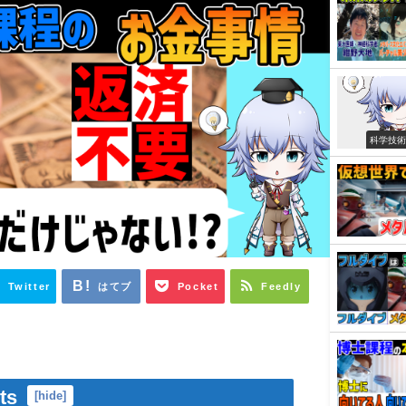
科学技
Twitter
はてブ
Pocket
Feedly
ts
[
hide
]