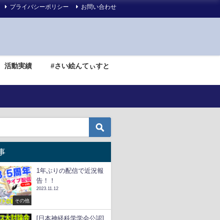
プライバシーポリシー
お問い合わせ
活動実績
#さい絵んてぃすと
事
1年ぶりの配信で近況報
告！！
2023.11.12
その他
[日本神経科学学会公認]