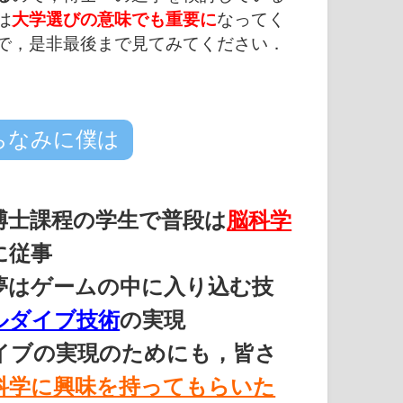
は
大学選びの意味でも重要に
なってく
で，是非最後まで見てみてください．
ちなみに僕は
博士課程の学生で普段は
脳科学
に従事
夢はゲームの中に入り込む技
ルダイブ技術
の実現
イブの実現のためにも，皆さ
科学に興味を持ってもらいた