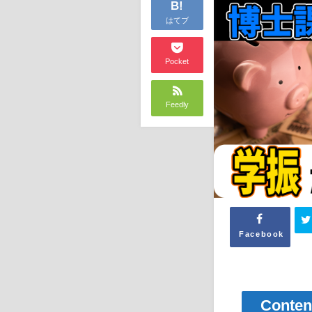
B!
はてブ
Pocket
Feedly
Facebook
Conten