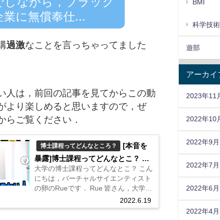
でしながら，ブラック
BMI
企業に無償奉仕...
科学技
構
過激
なことを言っちゃってました
遊部
アーカイ
い人は，前回の記事を見てからこの動
2023年11
がより楽しめると思いますので，ぜ
からご覧ください．
2022年10
2022年9月
[本音を
博士課程ってどんなところ？
暴露]博士課程ってどんなとこ？ 良
2022年7月
大学の博士課程ってどんなとこ？ こん
いところ，悪いところ.
にちは，バーチャルサイエンティスト
の卵のRueです． Rue 皆さん，大学の
2022年6月
博士ってどんなところだと思います
2022.6.19
か？ 頭めっちゃいい人多そう 就職で
2022年4月
きないって聞いた ブラックな研究室