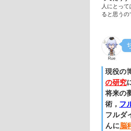
人にとって
ると思うの
Rue
現役の
の研究
将来の
術，
フ
フルダ
んに
脳