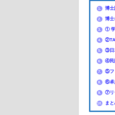
博士
1.
博士
2.
① 
3.
②T
4.
③日
5.
④民
6.
⑤フ
7.
⑥卓
8.
⑦リ
9.
まと
10.