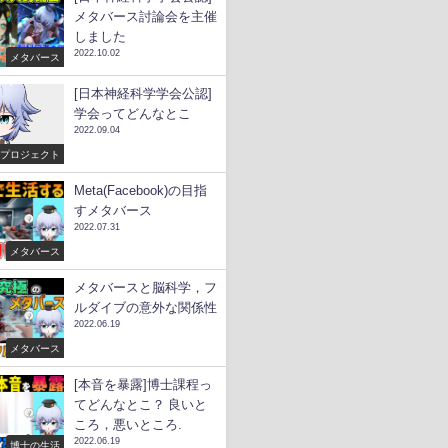
メタバース討論会を主催
しました
2022.10.02
メタバース
[日本神経科学学会公認]
学会ってどんなとこ
2022.09.04
術プロジェクト
Meta(Facebook)の目指
すメタバース
2022.07.31
メタバース
メタバースと脳科学，フ
ルダイブの意外な関係性
2022.06.19
メタバース
[本音を暴露]博士課程っ
てどんなとこ？ 良いと
ころ，悪いところ.
2022.06.19
博士の生活