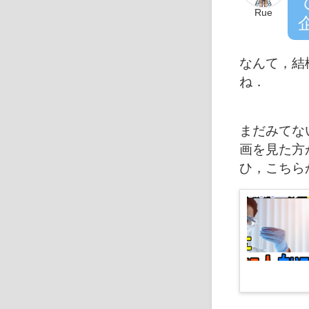
Rue
なんて，結
ね．
まだみてな
画を見た方
ひ，こちら