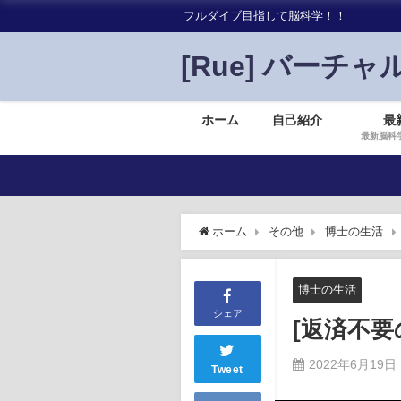
フルダイブ目指して脳科学！！
[Rue] バーチャ
ホーム
自己紹介
最
最新脳科
ホーム
その他
博士の生活
博士の生活
シェア
[返済不
2022年6月19日
Tweet