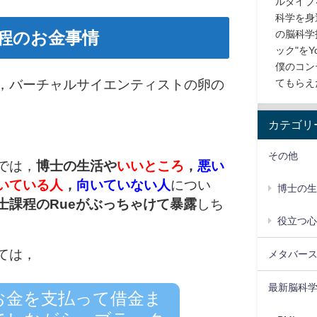
ルダイブ
科学を身
の脳科学
程のお金事情
ック"をY
僕のコン
てもらえ
，バーチャルサイエンティストの卵の
カテゴリ
その他
では，
博士の生活や
いいところ
，
悪い
いている人
，
向いていない人
につい
博士の
士課程のRueがぶっちゃけて暴露
しち
役立つ
ては，
メタバー
最新脳科
お金を支払って借金ま