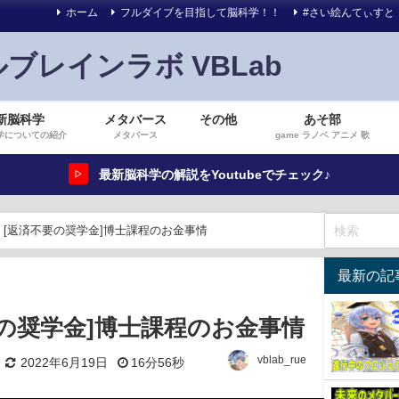
ホーム
フルダイブを目指して脳科学！！
#さい絵んてぃすと
ルブレインラボ VBLab
新脳科学
メタバース
その他
あそ部
学についての紹介
メタバース
game ラノベ アニメ 歌
最新脳科学の解説をYoutubeでチェック♪
▷
[返済不要の奨学金]博士課程のお金事情
最新の記
要の奨学金]博士課程のお金事情
vblab_rue
2022年6月19日
16分56秒