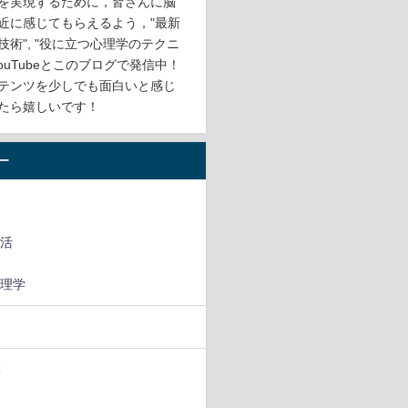
を実現するために，皆さんに脳
近に感じてもらえるよう，"最新
技術", "役に立つ心理学のテクニ
ouTubeとこのブログで発信中！
テンツを少しでも面白いと感じ
たら嬉しいです！
ー
生活
心理学
ス
学