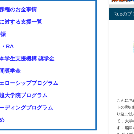
課程のお金事情
Rueの
に対する支援一覧
学振
A・RA
本学生支援機構 奨学金
間奨学金
ェローシッププログラム
越大学院プログラム
こんにち
トの卵の
ーディングプログラム
り込む技
め
て，大学
す．脳科