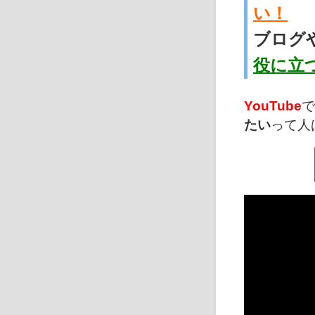
い！
ブログや
役に立
YouTube
で
たい
って人