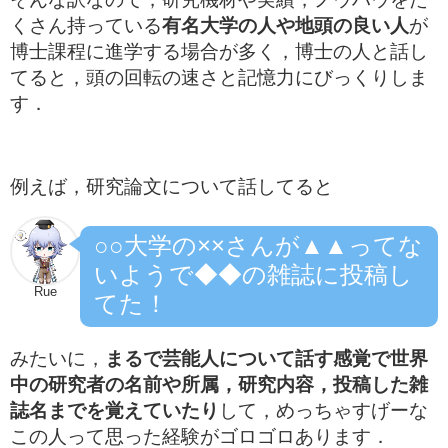
くさん持っている
有名大学の人や地頭の良い人
が
博士課程に進学する場合が多く，博士の人と話し
てると，頭の回転の速さと記憶力にびっくりしま
す．
例えば，研究論文について話してると
○○大学の××さんが▲▲ってな
いようで◆◆の雑誌に投稿し
Rue
てた！
みたいに，
まるで芸能人について話す感覚で世界
中の研究者の名前や所属，研究内容，投稿した雑
誌名までを覚えていたり
して，めっちゃすげーな
この人って思った経験がゴロゴロあります．