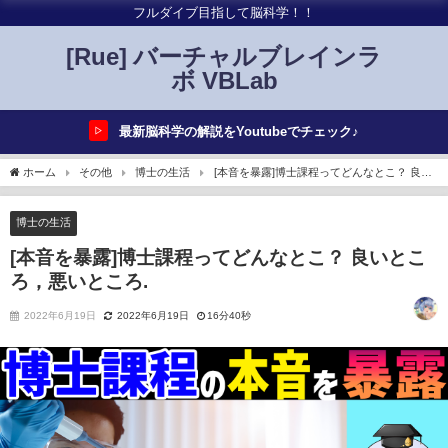
フルダイブ目指して脳科学！！
[Rue] バーチャルブレインラ
ボ VBLab
最新脳科学の解説をYoutubeでチェック♪
▷
ホーム
その他
博士の生活
[本音を暴露]博士課程ってどんなとこ？ 良い
ところ，悪いところ.
博士の生活
[本音を暴露]博士課程ってどんなとこ？ 良いとこ
ろ，悪いところ.
2022年6月19日
2022年6月19日
16分40秒