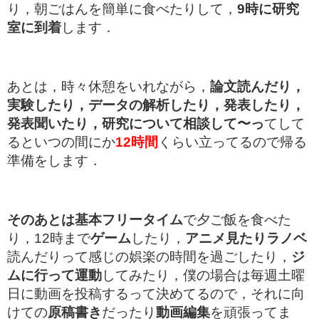
り，朝ごはんを簡単に食べたりして，
9時に研究
室に到着
します．
あとは，時々休憩をいれながら，
論文読んだり，
実験したり，データの解析したり，発表したり，
発表聞いたり，研究について相談して〜っ
てして
るといつの間にか
12時間
くらい立ってるので帰る
準備をします．
そのあとは基本フリータイム
で夕ご飯を食べた
り，12時まで
ゲーム
したり，
アニメ見たりラノベ
読んだりって感じの娯楽の時間を過ごしたり，
ジ
ムに行って運動
してみたり，僕の場合は毎週土曜
日に動画を投稿するって決めてるので，それに向
けての
原稿書き
だったり
動画編集
を頑張ってま