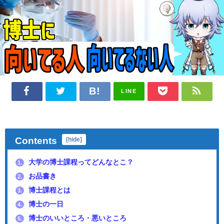
LINE
Contents
[
hide
]
大学の博士課程ってどんなとこ？
1.
お品書き
2.
博士課程とは
3.
博士の一日
4.
博士のいいところ・悪いところ
5.