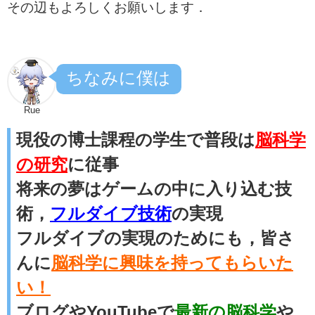
その辺もよろしくお願いします．
ちなみに僕は
Rue
現役の博士課程の学生で普段は
脳科学
の研究
に従事
将来の夢はゲームの中に入り込む技
術，
フルダイブ技術
の実現
フルダイブの実現のためにも，皆さ
んに
脳科学に興味を持ってもらいた
い！
ブログやYouTubeで
最新の脳科学
や