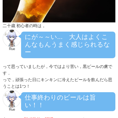
二十歳 初心者の時は，
にが～～い... 大人はよくこ
んなもんうまく感じられるな
Rue
ー
って思っていましたが，今ではより苦い，黒ビールの虜で
す．
っで，頑張った日にキンキンに冷えたビールを飲んだら思
うことは1つ！
仕事終わりのビールは旨
い！！
Rue