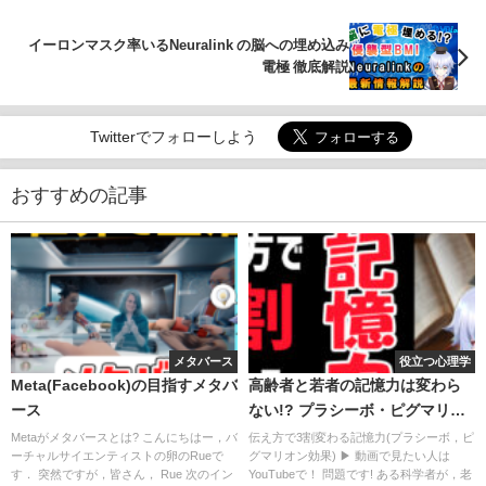
イーロンマスク率いるNeuralink の脳への埋め込み
電極 徹底解説
Twitterでフォローしよう
おすすめの記事
メタバース
役立つ心理学
Meta(Facebook)の目指すメタバ
高齢者と若者の記憶力は変わら
ース
ない!? プラシーボ・ピグマリオ
ン
Metaがメタバースとは? こんにちはー，バ
伝え方で3割変わる記憶力(プラシーボ，ピ
ーチャルサイエンティストの卵のRueで
グマリオン効果) ▶ 動画で見たい人は
す． 突然ですが，皆さん， Rue 次のイン
YouTubeで！ 問題です! ある科学者が，老