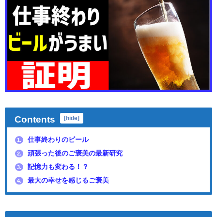
Contents
[
hide
]
仕事終わりのビール
1.
頑張った後のご褒美の最新研究
2.
記憶力も変わる！？
3.
最大の幸せを感じるご褒美
4.