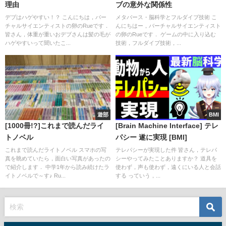
理由
ブの意外な関係性
デブはハゲやすい！？ こんにちは，バー
メタバース・脳科学とフルダイブ技術 こ
チャルサイエンティストの卵のRueです．
んにちはー，バーチャルサイエンティスト
皆さん，体重が重いおデブさんは髪の毛が
の卵のRueです． ゲームの中に入り込む
ハゲやすいって聞いたこ...
技術，フルダイブ技術，...
遊部
BMI
[1000冊!?]これまで読んだライ
[Brain Machine Interface] テレ
トノベル
パシー 遂に実現 [BMI]
これまで読んだライトノベル スマホの写
テレパシーが実現した件 皆さん，テレパ
真を眺めていたら，面白い写真があったの
シーやってみたことありますか？ 道具を
で紹介します． 中学1年から読み続けたラ
使わず，声も使わず，遠くにいる人と会話
イトノベルで～す♪ Ru...
する っていう，...