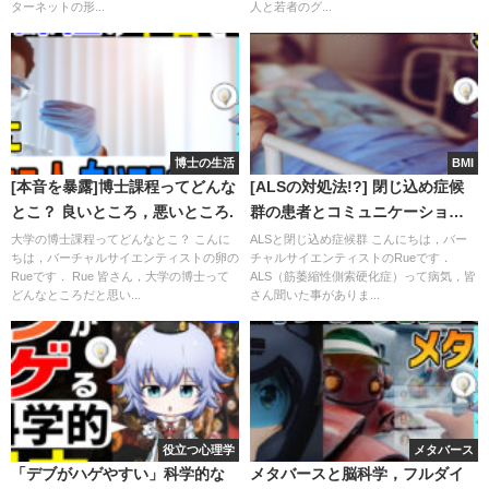
ターネットの形...
人と若者のグ...
博士の生活
BMI
[本音を暴露]博士課程ってどんな
[ALSの対処法!?] 閉じ込め症候
とこ？ 良いところ，悪いところ.
群の患者とコミュニケーション
BMI
大学の博士課程ってどんなとこ？ こんに
ALSと閉じ込め症候群 こんにちは，バー
ちは，バーチャルサイエンティストの卵の
チャルサイエンティストのRueです．
Rueです． Rue 皆さん，大学の博士って
ALS（筋萎縮性側索硬化症）って病気，皆
どんなところだと思い...
さん聞いた事がありま...
役立つ心理学
メタバース
「デブがハゲやすい」科学的な
メタバースと脳科学，フルダイ