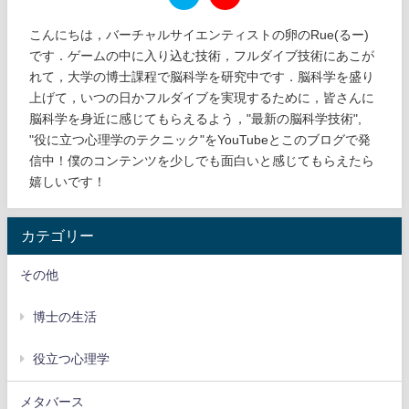
こんにちは，バーチャルサイエンティストの卵のRue(るー)
です．ゲームの中に入り込む技術，フルダイブ技術にあこが
れて，大学の博士課程で脳科学を研究中です．脳科学を盛り
上げて，いつの日かフルダイブを実現するために，皆さんに
脳科学を身近に感じてもらえるよう，"最新の脳科学技術",
"役に立つ心理学のテクニック"をYouTubeとこのブログで発
信中！僕のコンテンツを少しでも面白いと感じてもらえたら
嬉しいです！
カテゴリー
その他
博士の生活
役立つ心理学
メタバース