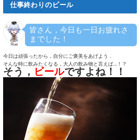
仕事終わりのビール
皆さん，今日も一日お疲れさ
までした！
Rue
今日は頑張ったから，自分にご褒美をあげよう．
そんな時に飲みたくなる，大人の飲み物と言えば...！？
そう，
ビール
ですよね！！