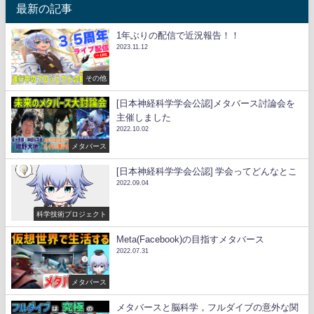
最新の記事
1年ぶりの配信で近況報告！！
2023.11.12
その他
[日本神経科学学会公認]メタバース討論会を
主催しました
2022.10.02
メタバース
[日本神経科学学会公認] 学会ってどんなとこ
2022.09.04
科学技術プロジェクト
Meta(Facebook)の目指すメタバース
2022.07.31
メタバース
メタバースと脳科学，フルダイブの意外な関