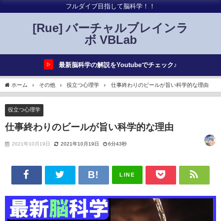
フルダイブ目指して脳科学！！
[Rue] バーチャルブレインラ
ボ VBLab
最新脳科学の解説をYoutubeでチェック♪
▷
ホーム
その他
役立つ心理学
仕事終わりのビールが旨い科学的な理由
役立つ心理学
仕事終わりのビールが旨い科学的な理由
2021年10月19日
2021年10月19日
6分43秒
LINE