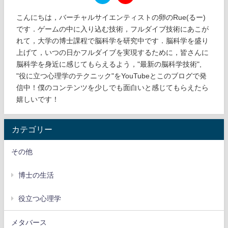
こんにちは，バーチャルサイエンティストの卵のRue(るー)
です．ゲームの中に入り込む技術，フルダイブ技術にあこが
れて，大学の博士課程で脳科学を研究中です．脳科学を盛り
上げて，いつの日かフルダイブを実現するために，皆さんに
脳科学を身近に感じてもらえるよう，"最新の脳科学技術",
"役に立つ心理学のテクニック"をYouTubeとこのブログで発
信中！僕のコンテンツを少しでも面白いと感じてもらえたら
嬉しいです！
カテゴリー
その他
博士の生活
役立つ心理学
メタバース