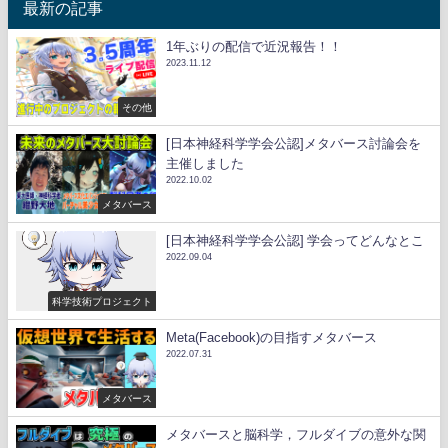
最新の記事
1年ぶりの配信で近況報告！！
2023.11.12
その他
[日本神経科学学会公認]メタバース討論会を
主催しました
2022.10.02
メタバース
[日本神経科学学会公認] 学会ってどんなとこ
2022.09.04
科学技術プロジェクト
Meta(Facebook)の目指すメタバース
2022.07.31
メタバース
メタバースと脳科学，フルダイブの意外な関